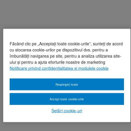
Făcând clic pe „Acceptați toate cookie-urile”, sunteți de acord
cu stocarea cookie-urilor pe dispozitivul dvs. pentru a
îmbunătăți navigarea pe site, pentru a analiza utilizarea site-
ului și pentru a ajuta eforturile noastre de marketing
Notificare privind confidențialitatea și modulele cookie
Respingeți toate
Accept toate cookie-urile
Setări cookie-uri