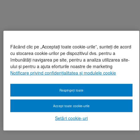
Făcând clic pe „Acceptați toate cookie-urile”, sunteți de acord
cu stocarea cookie-urilor pe dispozitivul dvs. pentru a
îmbunătăți navigarea pe site, pentru a analiza utilizarea site-
ului și pentru a ajuta eforturile noastre de marketing
Notificare privind confidențialitatea și modulele cookie
Respingeți toate
Accept toate cookie-urile
Setări cookie-uri