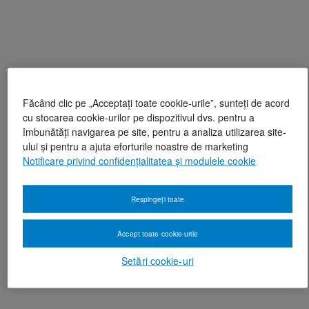
Făcând clic pe „Acceptați toate cookie-urile”, sunteți de acord
cu stocarea cookie-urilor pe dispozitivul dvs. pentru a
îmbunătăți navigarea pe site, pentru a analiza utilizarea site-
ului și pentru a ajuta eforturile noastre de marketing
Notificare privind confidențialitatea și modulele cookie
Respingeți toate
Accept toate cookie-urile
Setări cookie-uri