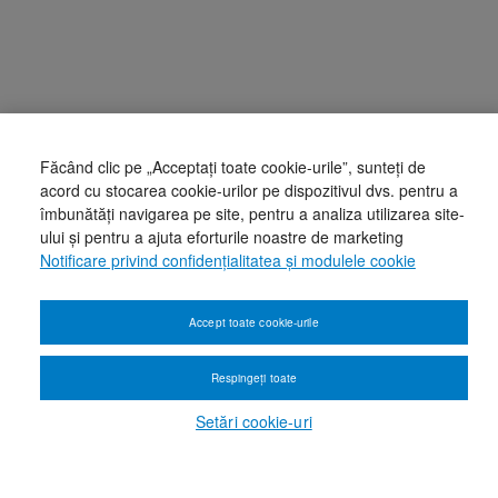
Făcând clic pe „Acceptați toate cookie-urile”, sunteți de
acord cu stocarea cookie-urilor pe dispozitivul dvs. pentru a
îmbunătăți navigarea pe site, pentru a analiza utilizarea site-
ului și pentru a ajuta eforturile noastre de marketing
Notificare privind confidențialitatea și modulele cookie
Accept toate cookie-urile
Respingeți toate
Setări cookie-uri