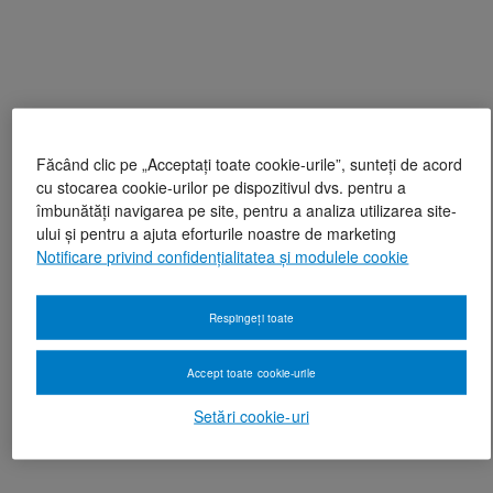
Făcând clic pe „Acceptați toate cookie-urile”, sunteți de acord
cu stocarea cookie-urilor pe dispozitivul dvs. pentru a
îmbunătăți navigarea pe site, pentru a analiza utilizarea site-
ului și pentru a ajuta eforturile noastre de marketing
Notificare privind confidențialitatea și modulele cookie
Respingeți toate
Accept toate cookie-urile
Setări cookie-uri