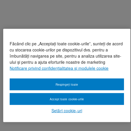
Făcând clic pe „Acceptați toate cookie-urile”, sunteți de acord
cu stocarea cookie-urilor pe dispozitivul dvs. pentru a
îmbunătăți navigarea pe site, pentru a analiza utilizarea site-
ului și pentru a ajuta eforturile noastre de marketing
Notificare privind confidențialitatea și modulele cookie
Respingeți toate
Accept toate cookie-urile
Setări cookie-uri