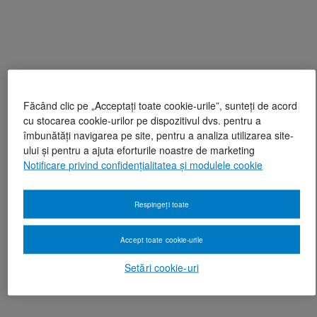
Făcând clic pe „Acceptați toate cookie-urile”, sunteți de acord
cu stocarea cookie-urilor pe dispozitivul dvs. pentru a
îmbunătăți navigarea pe site, pentru a analiza utilizarea site-
ului și pentru a ajuta eforturile noastre de marketing
Notificare privind confidențialitatea și modulele cookie
Respingeți toate
Accept toate cookie-urile
Setări cookie-uri