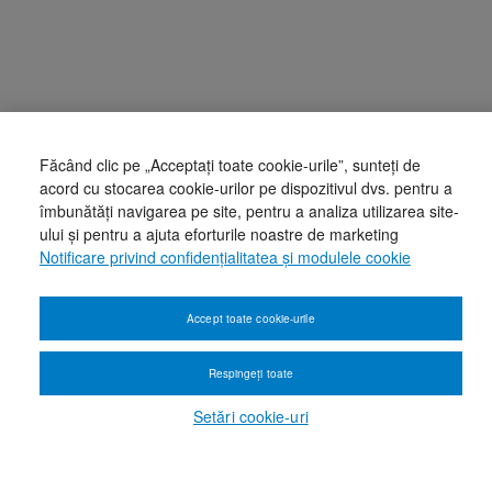
Făcând clic pe „Acceptați toate cookie-urile”, sunteți de
acord cu stocarea cookie-urilor pe dispozitivul dvs. pentru a
îmbunătăți navigarea pe site, pentru a analiza utilizarea site-
ului și pentru a ajuta eforturile noastre de marketing
Notificare privind confidențialitatea și modulele cookie
Accept toate cookie-urile
Respingeți toate
Setări cookie-uri