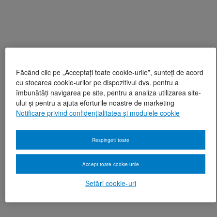
Făcând clic pe „Acceptați toate cookie-urile”, sunteți de acord
cu stocarea cookie-urilor pe dispozitivul dvs. pentru a
îmbunătăți navigarea pe site, pentru a analiza utilizarea site-
ului și pentru a ajuta eforturile noastre de marketing
Notificare privind confidențialitatea și modulele cookie
Respingeți toate
Accept toate cookie-urile
Setări cookie-uri