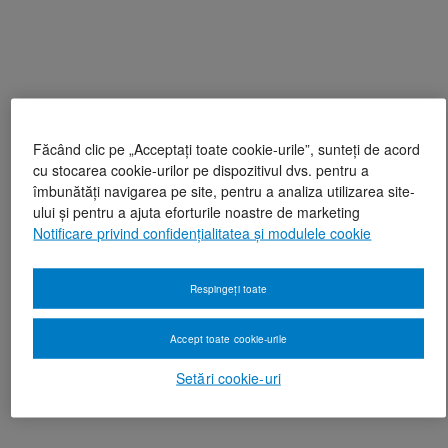
Făcând clic pe „Acceptați toate cookie-urile”, sunteți de acord
cu stocarea cookie-urilor pe dispozitivul dvs. pentru a
îmbunătăți navigarea pe site, pentru a analiza utilizarea site-
ului și pentru a ajuta eforturile noastre de marketing
Notificare privind confidențialitatea și modulele cookie
Respingeți toate
Accept toate cookie-urile
Setări cookie-uri