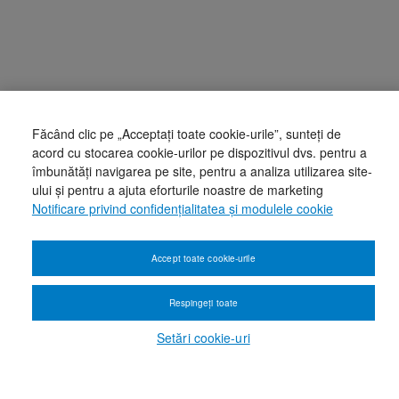
Făcând clic pe „Acceptați toate cookie-urile”, sunteți de
acord cu stocarea cookie-urilor pe dispozitivul dvs. pentru a
îmbunătăți navigarea pe site, pentru a analiza utilizarea site-
ului și pentru a ajuta eforturile noastre de marketing
Notificare privind confidențialitatea și modulele cookie
Accept toate cookie-urile
Respingeți toate
Setări cookie-uri