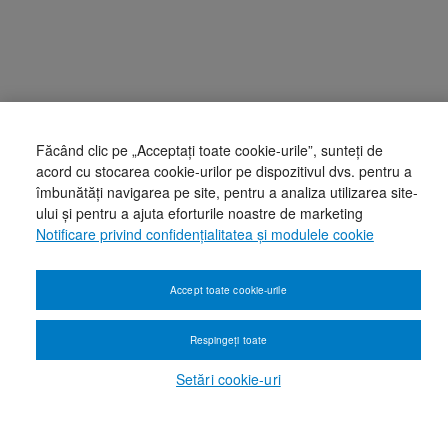
Făcând clic pe „Acceptați toate cookie-urile”, sunteți de
acord cu stocarea cookie-urilor pe dispozitivul dvs. pentru a
îmbunătăți navigarea pe site, pentru a analiza utilizarea site-
ului și pentru a ajuta eforturile noastre de marketing
Notificare privind confidențialitatea și modulele cookie
Accept toate cookie-urile
Respingeți toate
Setări cookie-uri