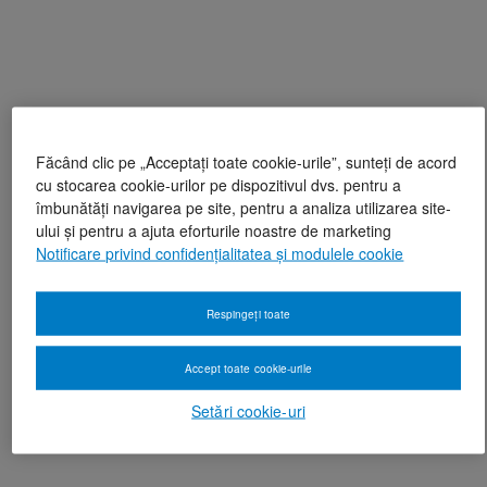
Făcând clic pe „Acceptați toate cookie-urile”, sunteți de acord
cu stocarea cookie-urilor pe dispozitivul dvs. pentru a
îmbunătăți navigarea pe site, pentru a analiza utilizarea site-
ului și pentru a ajuta eforturile noastre de marketing
Notificare privind confidențialitatea și modulele cookie
Respingeți toate
Accept toate cookie-urile
Setări cookie-uri