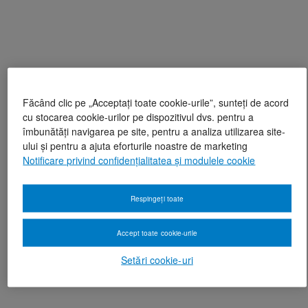
Făcând clic pe „Acceptați toate cookie-urile”, sunteți de acord
cu stocarea cookie-urilor pe dispozitivul dvs. pentru a
îmbunătăți navigarea pe site, pentru a analiza utilizarea site-
ului și pentru a ajuta eforturile noastre de marketing
Notificare privind confidențialitatea și modulele cookie
Respingeți toate
Accept toate cookie-urile
Setări cookie-uri