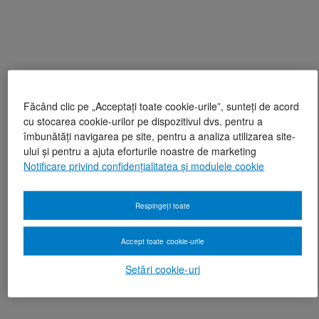
Făcând clic pe „Acceptați toate cookie-urile”, sunteți de acord
cu stocarea cookie-urilor pe dispozitivul dvs. pentru a
îmbunătăți navigarea pe site, pentru a analiza utilizarea site-
ului și pentru a ajuta eforturile noastre de marketing
Notificare privind confidențialitatea și modulele cookie
Respingeți toate
Accept toate cookie-urile
Setări cookie-uri