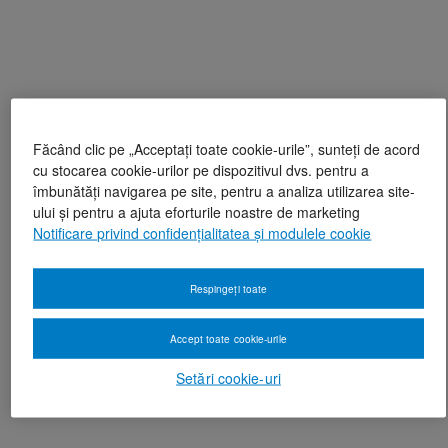
Făcând clic pe „Acceptați toate cookie-urile”, sunteți de acord
cu stocarea cookie-urilor pe dispozitivul dvs. pentru a
îmbunătăți navigarea pe site, pentru a analiza utilizarea site-
ului și pentru a ajuta eforturile noastre de marketing
Notificare privind confidențialitatea și modulele cookie
Respingeți toate
Accept toate cookie-urile
Setări cookie-uri