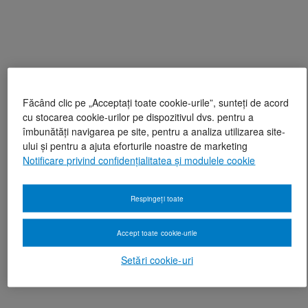
Făcând clic pe „Acceptați toate cookie-urile”, sunteți de acord
cu stocarea cookie-urilor pe dispozitivul dvs. pentru a
îmbunătăți navigarea pe site, pentru a analiza utilizarea site-
ului și pentru a ajuta eforturile noastre de marketing
Notificare privind confidențialitatea și modulele cookie
Respingeți toate
Accept toate cookie-urile
Setări cookie-uri