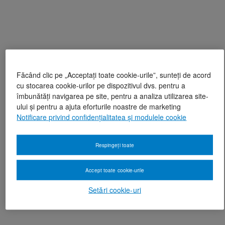
Făcând clic pe „Acceptați toate cookie-urile”, sunteți de acord
cu stocarea cookie-urilor pe dispozitivul dvs. pentru a
îmbunătăți navigarea pe site, pentru a analiza utilizarea site-
ului și pentru a ajuta eforturile noastre de marketing
Notificare privind confidențialitatea și modulele cookie
Respingeți toate
Accept toate cookie-urile
Setări cookie-uri