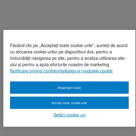
Făcând clic pe „Acceptați toate cookie-urile”, sunteți de acord
cu stocarea cookie-urilor pe dispozitivul dvs. pentru a
îmbunătăți navigarea pe site, pentru a analiza utilizarea site-
ului și pentru a ajuta eforturile noastre de marketing
Notificare privind confidențialitatea și modulele cookie
Respingeți toate
Accept toate cookie-urile
Setări cookie-uri