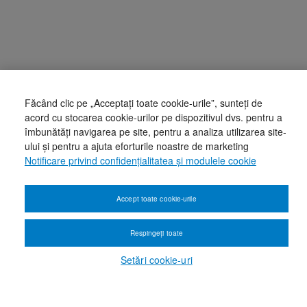
Făcând clic pe „Acceptați toate cookie-urile”, sunteți de
acord cu stocarea cookie-urilor pe dispozitivul dvs. pentru a
îmbunătăți navigarea pe site, pentru a analiza utilizarea site-
ului și pentru a ajuta eforturile noastre de marketing
Notificare privind confidențialitatea și modulele cookie
Accept toate cookie-urile
Respingeți toate
Setări cookie-uri