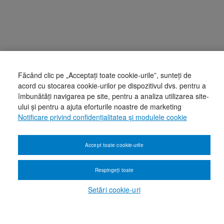
Făcând clic pe „Acceptați toate cookie-urile”, sunteți de
acord cu stocarea cookie-urilor pe dispozitivul dvs. pentru a
îmbunătăți navigarea pe site, pentru a analiza utilizarea site-
ului și pentru a ajuta eforturile noastre de marketing
Notificare privind confidențialitatea și modulele cookie
Accept toate cookie-urile
Respingeți toate
Setări cookie-uri