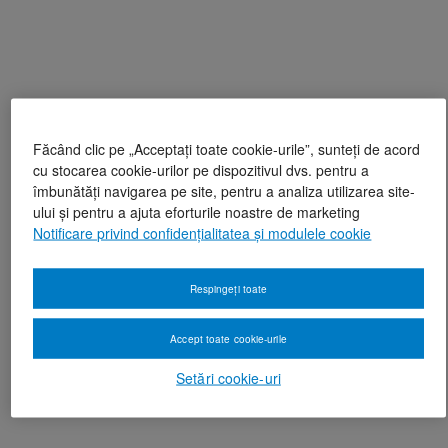
Făcând clic pe „Acceptați toate cookie-urile”, sunteți de acord
cu stocarea cookie-urilor pe dispozitivul dvs. pentru a
îmbunătăți navigarea pe site, pentru a analiza utilizarea site-
ului și pentru a ajuta eforturile noastre de marketing
Notificare privind confidențialitatea și modulele cookie
Respingeți toate
Accept toate cookie-urile
Setări cookie-uri