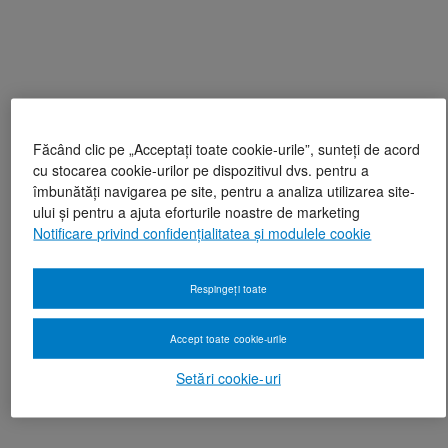
Făcând clic pe „Acceptați toate cookie-urile”, sunteți de acord
cu stocarea cookie-urilor pe dispozitivul dvs. pentru a
îmbunătăți navigarea pe site, pentru a analiza utilizarea site-
ului și pentru a ajuta eforturile noastre de marketing
Notificare privind confidențialitatea și modulele cookie
Respingeți toate
Accept toate cookie-urile
Setări cookie-uri