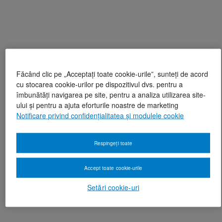
Făcând clic pe „Acceptați toate cookie-urile”, sunteți de acord
cu stocarea cookie-urilor pe dispozitivul dvs. pentru a
îmbunătăți navigarea pe site, pentru a analiza utilizarea site-
ului și pentru a ajuta eforturile noastre de marketing
Notificare privind confidențialitatea și modulele cookie
Respingeți toate
Accept toate cookie-urile
Setări cookie-uri