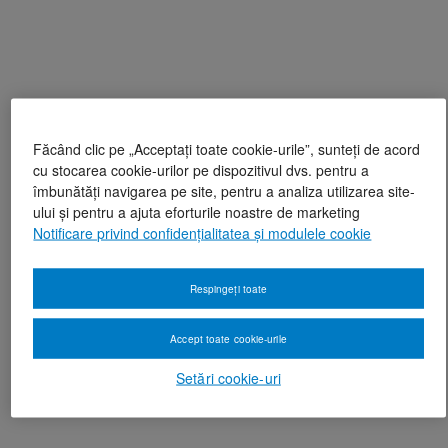
Făcând clic pe „Acceptați toate cookie-urile”, sunteți de acord
cu stocarea cookie-urilor pe dispozitivul dvs. pentru a
îmbunătăți navigarea pe site, pentru a analiza utilizarea site-
ului și pentru a ajuta eforturile noastre de marketing
Notificare privind confidențialitatea și modulele cookie
Respingeți toate
Accept toate cookie-urile
Setări cookie-uri