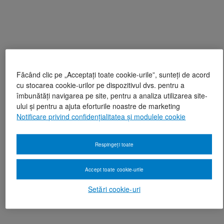
Făcând clic pe „Acceptați toate cookie-urile”, sunteți de acord
cu stocarea cookie-urilor pe dispozitivul dvs. pentru a
îmbunătăți navigarea pe site, pentru a analiza utilizarea site-
ului și pentru a ajuta eforturile noastre de marketing
Notificare privind confidențialitatea și modulele cookie
Respingeți toate
Accept toate cookie-urile
Setări cookie-uri