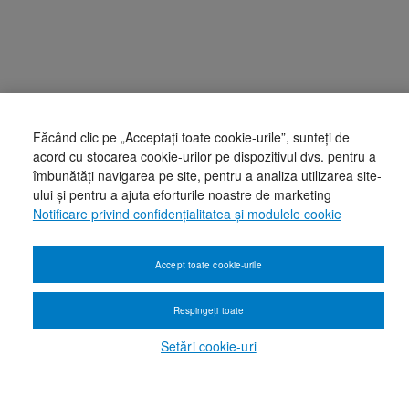
Făcând clic pe „Acceptați toate cookie-urile”, sunteți de
acord cu stocarea cookie-urilor pe dispozitivul dvs. pentru a
îmbunătăți navigarea pe site, pentru a analiza utilizarea site-
ului și pentru a ajuta eforturile noastre de marketing
Notificare privind confidențialitatea și modulele cookie
Accept toate cookie-urile
Respingeți toate
Setări cookie-uri