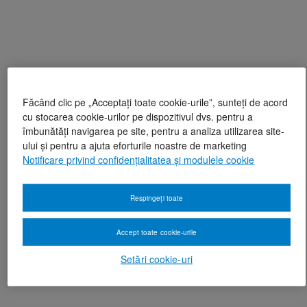
Făcând clic pe „Acceptați toate cookie-urile”, sunteți de acord
cu stocarea cookie-urilor pe dispozitivul dvs. pentru a
îmbunătăți navigarea pe site, pentru a analiza utilizarea site-
ului și pentru a ajuta eforturile noastre de marketing
Notificare privind confidențialitatea și modulele cookie
Respingeți toate
Accept toate cookie-urile
Setări cookie-uri