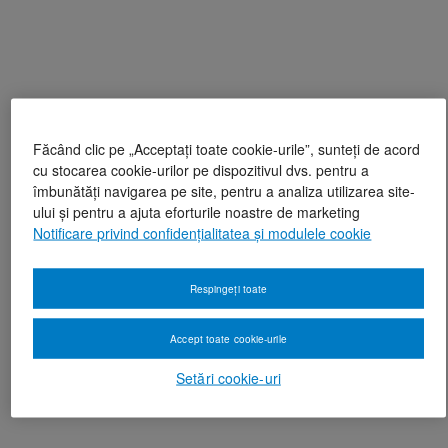
Făcând clic pe „Acceptați toate cookie-urile”, sunteți de acord
cu stocarea cookie-urilor pe dispozitivul dvs. pentru a
îmbunătăți navigarea pe site, pentru a analiza utilizarea site-
ului și pentru a ajuta eforturile noastre de marketing
Notificare privind confidențialitatea și modulele cookie
Respingeți toate
Accept toate cookie-urile
Setări cookie-uri