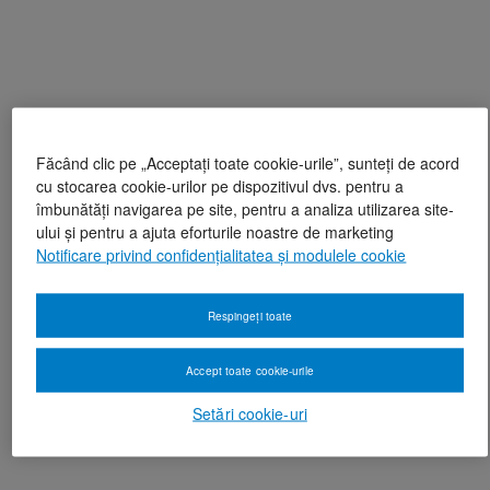
Făcând clic pe „Acceptați toate cookie-urile”, sunteți de acord
cu stocarea cookie-urilor pe dispozitivul dvs. pentru a
îmbunătăți navigarea pe site, pentru a analiza utilizarea site-
ului și pentru a ajuta eforturile noastre de marketing
Notificare privind confidențialitatea și modulele cookie
Respingeți toate
Accept toate cookie-urile
Setări cookie-uri