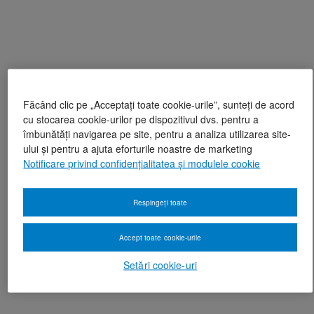
Făcând clic pe „Acceptați toate cookie-urile”, sunteți de acord
cu stocarea cookie-urilor pe dispozitivul dvs. pentru a
îmbunătăți navigarea pe site, pentru a analiza utilizarea site-
ului și pentru a ajuta eforturile noastre de marketing
Notificare privind confidențialitatea și modulele cookie
Respingeți toate
Accept toate cookie-urile
Setări cookie-uri