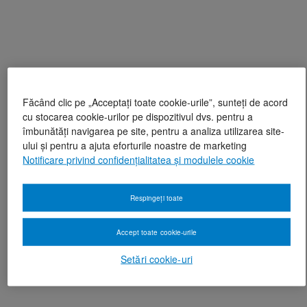
Făcând clic pe „Acceptați toate cookie-urile”, sunteți de acord
cu stocarea cookie-urilor pe dispozitivul dvs. pentru a
îmbunătăți navigarea pe site, pentru a analiza utilizarea site-
ului și pentru a ajuta eforturile noastre de marketing
Notificare privind confidențialitatea și modulele cookie
Respingeți toate
Accept toate cookie-urile
Setări cookie-uri