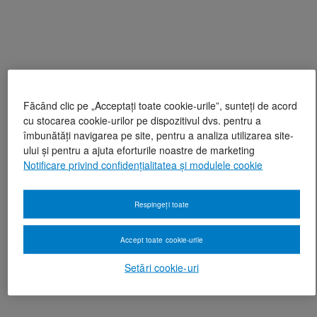
Făcând clic pe „Acceptați toate cookie-urile”, sunteți de acord
cu stocarea cookie-urilor pe dispozitivul dvs. pentru a
îmbunătăți navigarea pe site, pentru a analiza utilizarea site-
ului și pentru a ajuta eforturile noastre de marketing
Notificare privind confidențialitatea și modulele cookie
Respingeți toate
Accept toate cookie-urile
Setări cookie-uri