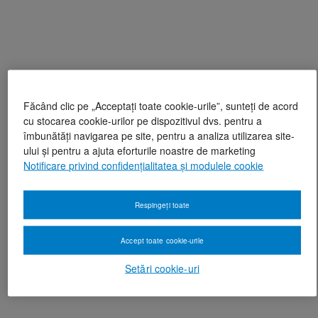
Făcând clic pe „Acceptați toate cookie-urile”, sunteți de acord
cu stocarea cookie-urilor pe dispozitivul dvs. pentru a
îmbunătăți navigarea pe site, pentru a analiza utilizarea site-
ului și pentru a ajuta eforturile noastre de marketing
Notificare privind confidențialitatea și modulele cookie
Respingeți toate
Accept toate cookie-urile
Setări cookie-uri