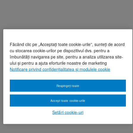
Făcând clic pe „Acceptați toate cookie-urile”, sunteți de acord
cu stocarea cookie-urilor pe dispozitivul dvs. pentru a
îmbunătăți navigarea pe site, pentru a analiza utilizarea site-
ului și pentru a ajuta eforturile noastre de marketing
Notificare privind confidențialitatea și modulele cookie
Respingeți toate
Accept toate cookie-urile
Setări cookie-uri