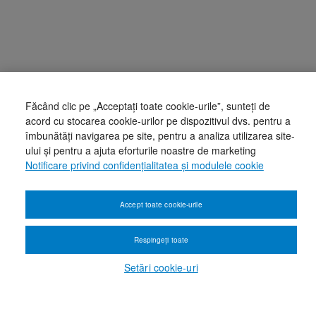
Făcând clic pe „Acceptați toate cookie-urile”, sunteți de
acord cu stocarea cookie-urilor pe dispozitivul dvs. pentru a
îmbunătăți navigarea pe site, pentru a analiza utilizarea site-
ului și pentru a ajuta eforturile noastre de marketing
Notificare privind confidențialitatea și modulele cookie
Accept toate cookie-urile
Respingeți toate
Setări cookie-uri