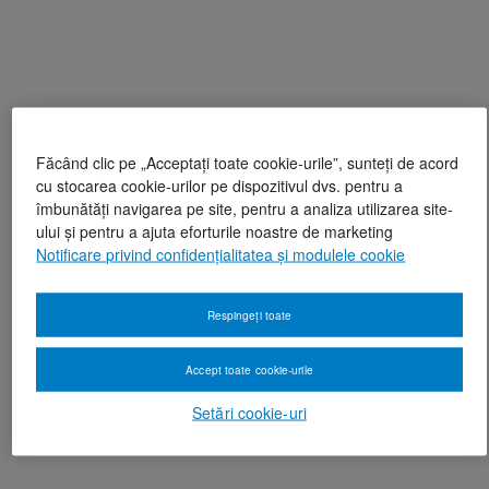
Făcând clic pe „Acceptați toate cookie-urile”, sunteți de acord
cu stocarea cookie-urilor pe dispozitivul dvs. pentru a
îmbunătăți navigarea pe site, pentru a analiza utilizarea site-
ului și pentru a ajuta eforturile noastre de marketing
Notificare privind confidențialitatea și modulele cookie
Respingeți toate
Accept toate cookie-urile
Setări cookie-uri