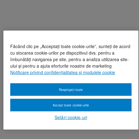
Făcând clic pe „Acceptați toate cookie-urile”, sunteți de acord
cu stocarea cookie-urilor pe dispozitivul dvs. pentru a
îmbunătăți navigarea pe site, pentru a analiza utilizarea site-
ului și pentru a ajuta eforturile noastre de marketing
Notificare privind confidențialitatea și modulele cookie
Respingeți toate
Accept toate cookie-urile
Setări cookie-uri