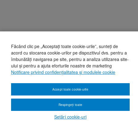
Făcând clic pe „Acceptați toate cookie-urile”, sunteți de
acord cu stocarea cookie-urilor pe dispozitivul dvs. pentru a
îmbunătăți navigarea pe site, pentru a analiza utilizarea site-
ului și pentru a ajuta eforturile noastre de marketing
Notificare privind confidențialitatea și modulele cookie
Accept toate cookie-urile
Respingeți toate
Setări cookie-uri