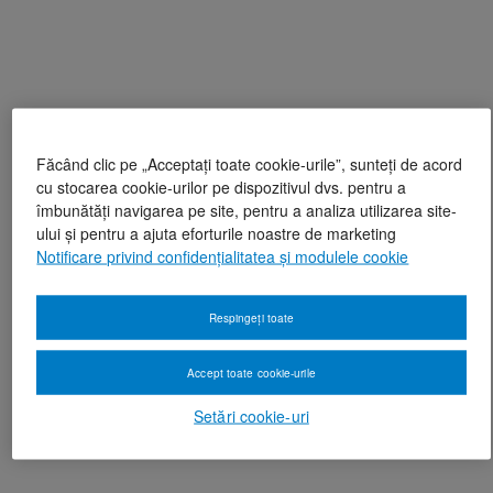
Făcând clic pe „Acceptați toate cookie-urile”, sunteți de acord
cu stocarea cookie-urilor pe dispozitivul dvs. pentru a
îmbunătăți navigarea pe site, pentru a analiza utilizarea site-
ului și pentru a ajuta eforturile noastre de marketing
Notificare privind confidențialitatea și modulele cookie
Respingeți toate
Accept toate cookie-urile
Setări cookie-uri