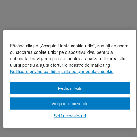
Făcând clic pe „Acceptați toate cookie-urile”, sunteți de acord
cu stocarea cookie-urilor pe dispozitivul dvs. pentru a
îmbunătăți navigarea pe site, pentru a analiza utilizarea site-
ului și pentru a ajuta eforturile noastre de marketing
Notificare privind confidențialitatea și modulele cookie
Respingeți toate
Accept toate cookie-urile
Setări cookie-uri