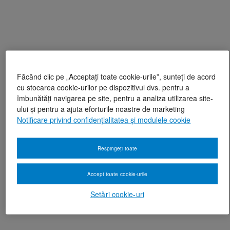
Făcând clic pe „Acceptați toate cookie-urile”, sunteți de acord
cu stocarea cookie-urilor pe dispozitivul dvs. pentru a
îmbunătăți navigarea pe site, pentru a analiza utilizarea site-
ului și pentru a ajuta eforturile noastre de marketing
Notificare privind confidențialitatea și modulele cookie
Respingeți toate
Accept toate cookie-urile
Setări cookie-uri