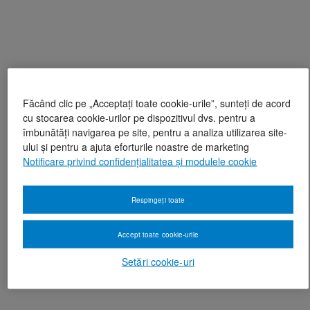
Făcând clic pe „Acceptați toate cookie-urile”, sunteți de acord
cu stocarea cookie-urilor pe dispozitivul dvs. pentru a
îmbunătăți navigarea pe site, pentru a analiza utilizarea site-
ului și pentru a ajuta eforturile noastre de marketing
Notificare privind confidențialitatea și modulele cookie
Respingeți toate
Accept toate cookie-urile
Setări cookie-uri