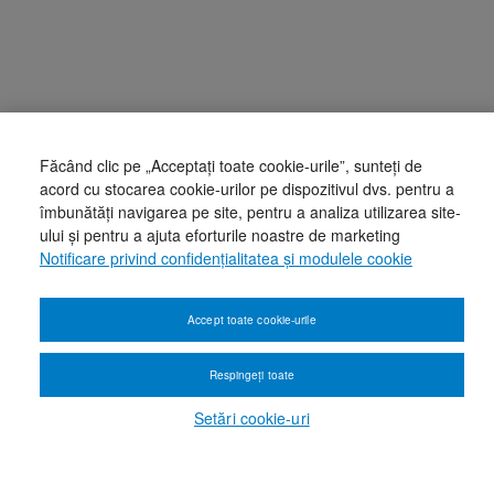
Făcând clic pe „Acceptați toate cookie-urile”, sunteți de
acord cu stocarea cookie-urilor pe dispozitivul dvs. pentru a
îmbunătăți navigarea pe site, pentru a analiza utilizarea site-
ului și pentru a ajuta eforturile noastre de marketing
Notificare privind confidențialitatea și modulele cookie
Accept toate cookie-urile
Respingeți toate
Setări cookie-uri