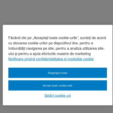
Făcând clic pe „Acceptați toate cookie-urile”, sunteți de acord
cu stocarea cookie-urilor pe dispozitivul dvs. pentru a
îmbunătăți navigarea pe site, pentru a analiza utilizarea site-
ului și pentru a ajuta eforturile noastre de marketing
Notificare privind confidențialitatea și modulele cookie
Respingeți toate
Accept toate cookie-urile
Setări cookie-uri