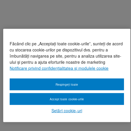
Făcând clic pe „Acceptați toate cookie-urile”, sunteți de acord
cu stocarea cookie-urilor pe dispozitivul dvs. pentru a
îmbunătăți navigarea pe site, pentru a analiza utilizarea site-
ului și pentru a ajuta eforturile noastre de marketing
Notificare privind confidențialitatea și modulele cookie
Respingeți toate
Accept toate cookie-urile
Setări cookie-uri