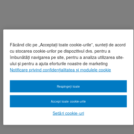
Făcând clic pe „Acceptați toate cookie-urile”, sunteți de acord
cu stocarea cookie-urilor pe dispozitivul dvs. pentru a
îmbunătăți navigarea pe site, pentru a analiza utilizarea site-
ului și pentru a ajuta eforturile noastre de marketing
Notificare privind confidențialitatea și modulele cookie
Respingeți toate
Accept toate cookie-urile
Setări cookie-uri