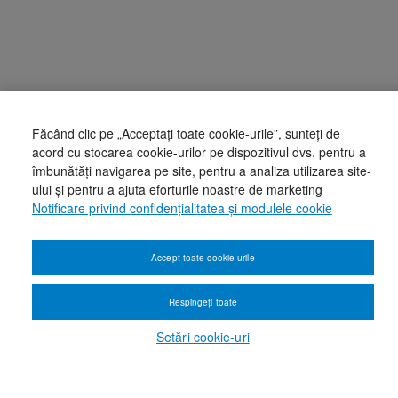
Făcând clic pe „Acceptați toate cookie-urile”, sunteți de
acord cu stocarea cookie-urilor pe dispozitivul dvs. pentru a
îmbunătăți navigarea pe site, pentru a analiza utilizarea site-
ului și pentru a ajuta eforturile noastre de marketing
Notificare privind confidențialitatea și modulele cookie
Accept toate cookie-urile
Respingeți toate
Setări cookie-uri