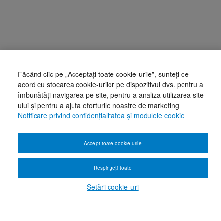
Făcând clic pe „Acceptați toate cookie-urile”, sunteți de
acord cu stocarea cookie-urilor pe dispozitivul dvs. pentru a
îmbunătăți navigarea pe site, pentru a analiza utilizarea site-
ului și pentru a ajuta eforturile noastre de marketing
Notificare privind confidențialitatea și modulele cookie
Accept toate cookie-urile
Respingeți toate
Setări cookie-uri