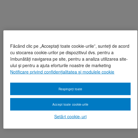
Făcând clic pe „Acceptați toate cookie-urile”, sunteți de acord
cu stocarea cookie-urilor pe dispozitivul dvs. pentru a
îmbunătăți navigarea pe site, pentru a analiza utilizarea site-
ului și pentru a ajuta eforturile noastre de marketing
Notificare privind confidențialitatea și modulele cookie
Respingeți toate
Accept toate cookie-urile
Setări cookie-uri